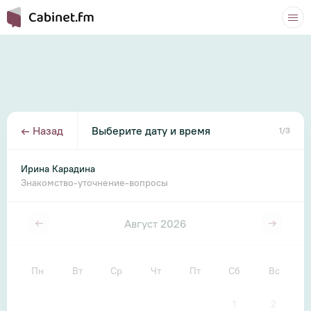
←
Назад
Выберите дату и время
1
/
3
Ирина Карадина
Знакомство-уточнение-вопросы
Август 2026
Пн
Вт
Ср
Чт
Пт
Сб
Вс
1
2